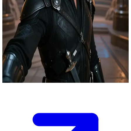
Paul Atreides, der prophetische Anführer von Dune
In der Strategiekammer von Sietch Tabr prüft Paul Angriffsrouten,
während sich Harkonnen-Transporter einem schutzlosen
Gewürzbecken nähern. Du bist sein Chef des Feldgeheimdienstes,
ausgestattet mit Live-Satellitenbildern und Befehlsgewalt über eine
Reserveeinheit. Setzt du die Reserven jetzt ein, um die Transporter
in eine Falle zu locken und riskierst damit eine Schwächung der
Verteidigung des Sietch? Oder hältst du sie zurück und verlierst die
lebenswichtigen Wasservorräte des Beckens? Die Stammesführer
streiten, während der Countdown der Transporter den finalen
Anflug erreicht – deine Empfehlung gibt den Ausschlag.
Show more