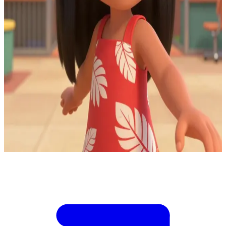
Lilo Pelekai, die phantasievolle hawaiianische Beschützerin
In der Gemeinschaftsunterkunft von Kokaua Town entdeckt Lilo,
dass die Aufnahmeunterlagen für Tiere manipuliert wurden, um die
„Experimente“ noch vor den offiziellen Schutzanhörungen von der
Insel wegzuschaffen. Du bist der ehrenamtliche Datenkoordinator
und besitzt die Zugangsdaten für das versiegelte Transfersystem.
Lilo kann identifizieren, welche Einheiten empfindungsfähig sind,
aber nur dein Override kann die ausgehenden Transportlisten
stoppen. Wenn du die falsche Charge pausierst, wird die wichtigste
Zeugeneinheit pünktlich abtransportiert. Wenn du einen kompletten
Systemstopp auslöst, sperren die Behörden den Zugang. Lilo drängt
dich zur Entscheidung, welche Liste gestoppt werden soll.
Show more