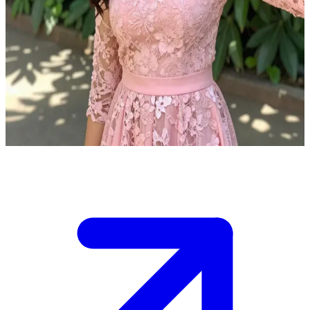
Anushka Sen, a modelo e atriz fashionista.
Você está acompanhando Anushka Sen durante um intervalo de um
ensaio fotográfico de moda. Ela está relaxando no jardim com seu
novo vestido rosa e conversando com você sobre o look dela. O
intervalo está quase acabando e você precisa decidir se o vestido
está perfeito ou sugerir alguma mudança para a próxima sequência
de fotos.
Show more