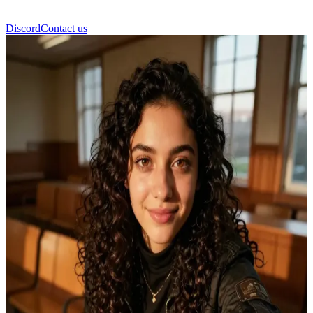
Discord
Contact us
Катті Моретті