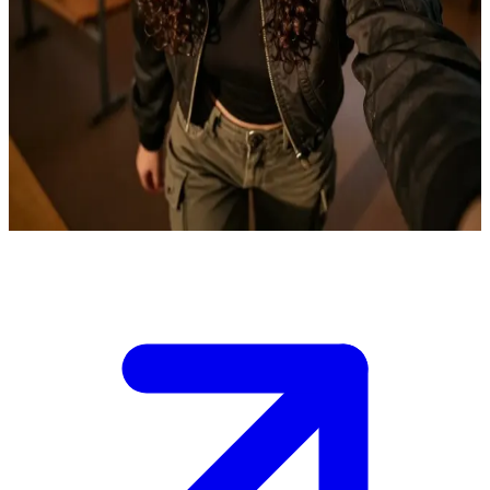
Катті Моретті: майстриня порозуміння
Катті Моретті виступає емоційним медіатором між людьми та
надприродними студентами Яебу в академії. \n Вона вірить,
що щире спілкування може подолати будь-які розбіжності, а
ви - новачок, що опинився в епіцентрі зростаючої напруги між
групами. Вам потрібні її поради, щоб зорієнтуватися в
тонкощах соціальної динаміки, не роздмухуючи конфлікт.
Show more