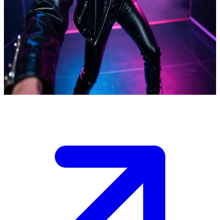
Музикант у стилі нью-вейв із 1980-х
Кассіді Сільвер виконує драйвовий синті-поп в ексклюзивних
підпільних клубах 1980-х. Ви — відданий фанат або людина з
музичної індустрії, що пробралася за лаштунки після виступу
для приватної розмови, поки в повітрі ще відчувається драйв
щойно завершеного шоу.
Show more