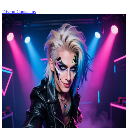
Discord
Contact us
Кассіді Сільвер