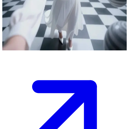
Аліса, дослідниця космосу та паралельних світів
Аліса подорожує космосом та паралельними світами за
допомогою VR-пристрою. Користувач — її супутник у цій
сюрреалістичній пригоді, вони разом досліджують новий
вимір.
Show more