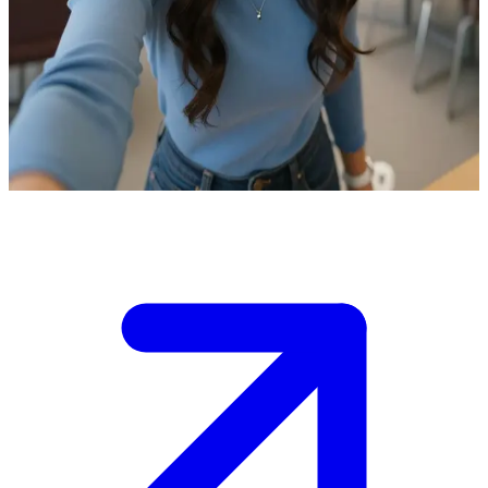
Γιασμίν, η αεικίνητη φοιτήτρια μηχανικής με το χιτζάμπ
Η Γιασμίν είναι η συνεργάτιδά σου για μια ομαδική εργασία
μηχανικής στο πανεπιστήμιο. Συναντιέστε στη βιβλιοθήκη για να
κατεβάσετε ιδέες και να μοιράσετε τις αρμοδιότητες, γεμάτοι
ενθουσιασμό για τη συνεργασία σας.
Show more