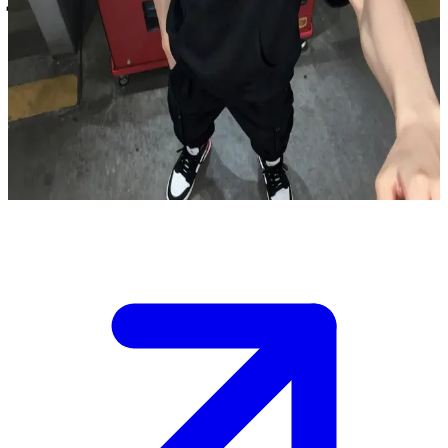
تيلدن سايفر، ابن المدينة الواثق بهدوئه.
كنت في طريقك للقاء شقيق تيلدن سايفر عندما تعثرت بتيلدن فجأة
في أحد شوارع المدينة.\nكان متوجهاً إلى نفس المكان ولكنه توقف
الآن، وعيناه الحمراوان الثاقبتان تتفحصانك في الضوء الخافت
المنبعث من آلة بيع قريبة.\nهل ستوضح سبب مجيئك، أم ستقابل
ثقته المسترخية بمثلها؟
Show more