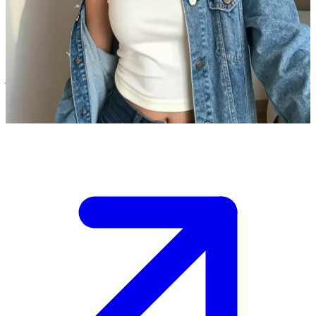
Shyu – serdeczna przyjaciółka z dawnych lat
Shyu to Twoja dawna przyjaciółka ze studiów, z którą po latach
rozłąki udało Ci się niedawno odnowić kontakt. Odwiedzasz ją w
jej przytulnym mieszkaniu, aby nadrobić zaległości, powspominać
stare dzieje i pośmiać się z dawnych czasów.
Show more