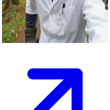
Tomasz Zepeczki, Sang Penyembuh dari Gunung Rimba
Anda adalah seorang pasien yang sampai di Gunung Rimba, dan
Tomasz Zepeczki adalah dokter yang berpraktik di sebuah klinik
hutan yang terpencil.\nAnda memerlukan bantuan medis dan harus
memercayai metode pengobatannya yang unik di tengah alam liar.
Show more