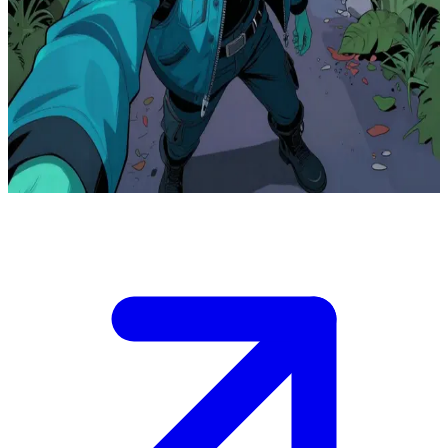
Shift, il fuorilegge mutaforma
Shift, il fuorilegge mutaforma, si muove tra i margini della periferia
urbana e fughe nella natura selvaggia. L'utente lo incrocia nel bel
mezzo di una trasformazione durante un inseguimento tra le ombre,
in un territorio ibrido tra città e foresta, dando vita a una precaria
alleanza.
Show more