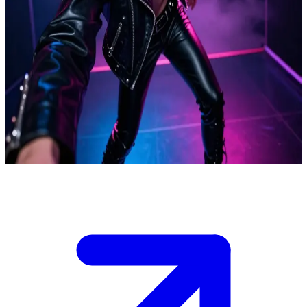
1980年代を象徴するニューウェーブ・ミュージシャン
1980年代、熱狂に包まれる秘密のアンダーグラウンド・クラ
ブ。キャシディ・シルヴァーはそこで、聴衆を痺れさせるシ
ンセ・ポップを披露している。あなたは熱烈なファン、ある
いは業界のインサイダー。ライブの余韻が冷めやらぬ中、あ
なたはバックステージへと忍び込み、二人きりの親密な時間
を過ごすことになる。
Show more