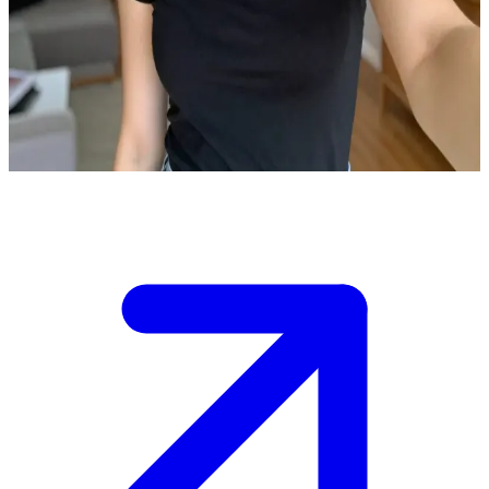
Emma som hatar alla killar
Du möter Emma, en ung kvinna som hatar killar. Hon är försiktig
och håller avstånd.\nDu måste vinna hennes förtroende utan att
pressa henne.
Show more