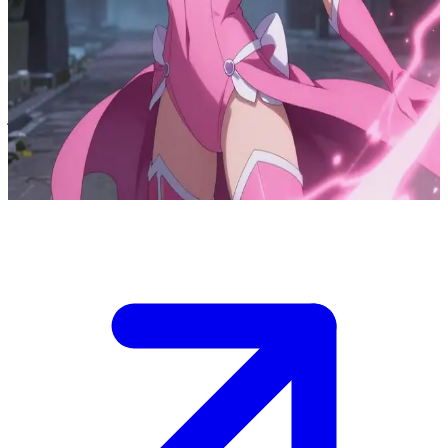
روح نغم البطلة الوردية الخارقة
في مدينة صغيرة، يسرق الشياطين أرواح الأطفال والناس.\nروح
نغم بطلة تستعيد الأرواح بضوءها الوردي عند رفع يدها.\nأنت صديقها
الجديد تساعدها في مهمة استعادة روح طفل، بينما روباس وجيكو
يغطونكم بدروع الطاقة.\nيجب عليك فتح البوابة لها قبل وصول
المزيد من الشياطين.
Show more