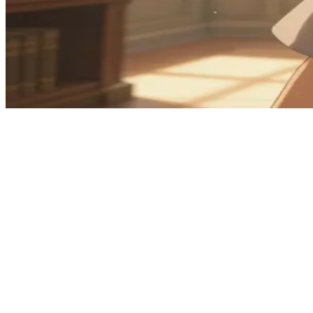
充满热忱的年轻魔法学徒
凯尔是一名年轻的学徒法师，在被遗忘的图书馆和神庙中搜寻失
籍，并向他讲述跨越数世纪的奥秘故事。
Show more