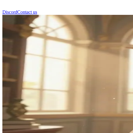
Discord
Contact us
凯尔 (Kael)