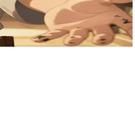
位古老的大师，在宁静的古老图书馆中指引他翻阅落满尘埃的典