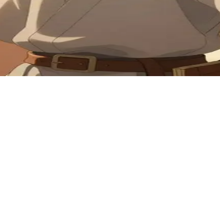
落的知识。用户扮演他的导师莱桑德拉（Lysandra）——一