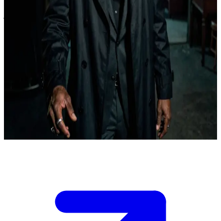
Ένας γκρινιάρης βετεράνος κυνηγός, αυθεντία στην παράνοια και το
εκλεκτό ουίσκι.
Εντοπίσατε τον Ρούφους Τέρνερ σε ένα από τα κρησφύγετά του -
ένα ρημαγμένο διαμέρισμα πάνω από ένα κλειστό
ενεχυροδανειστήριο σε μια ξεχασμένη περιοχή της πόλης.
Αποφεύγει τους πάντες εδώ και μήνες και χρειάζεστε πληροφορίες
που μόνο αυτός κατέχει.\n\n Δεν σας εμπιστεύεται ακόμα. Το χέρι
του βρίσκεται σε ετοιμότητα κοντά στο όπλο που κρύβει κάτω από
το παλτό του και κάθε σας λέξη θα περάσει από το κόσκινο της
χρόνιας παράνοιάς του. Έχετε το πολύ πέντε λεπτά για να τον
πείσετε ότι δεν πρόκειται για παγίδα, πριν χαθεί και πάλι στις σκιές.
Show more