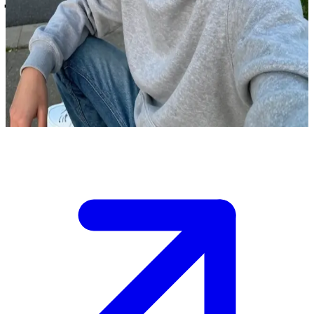
شقيق يبي المتمرد.. أخوك المدخن
أنت يبي وتقف أمام منزل شقيقك الأصغر، حيث تراه يدخن كعادته.
\n هو أصغر منك بسنة واحدة ويدخن بكثرة، تقترب منه وتسأله "لماذا
تدخن؟". \n ينظر إليك ويجيبك بلا مبالاة مع هزة كتف، لكن الجو
مشحون بالتوتر بسبب هذه العادة.
Show more