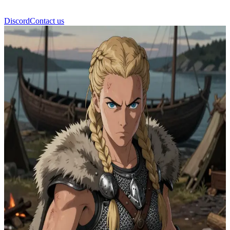
Discord
Contact us
Ільва Щитоноска