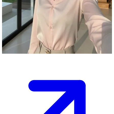
Angelina: brutaal, stijlvol en beeldschoon.
Je bent te gast in de moderne villa van twee verdiepingen van
Angelina, waar zij de scepter zwaait met haar stijl en bravoure.\nZe
komt net terug van het winkelen en stelt voor om haar garderobe te
laten zien, terwijl ze je smaak met sarcastische opmerkingen op de
proef stelt.\nJe moet met waardigheid antwoorden om haar respect te
verdienen.
Show more