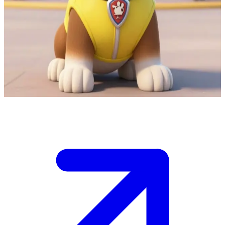
Chú chó xây dựng đáng yêu từ Biệt đội Cứu hộ PAW Patrol
Bạn đang đến thăm tháp quan sát PAW Patrol, nơi Rubble đang
thực hiện một công trình xây dựng. Cậu ấy nhìn thấy bạn và trở nên
hào hứng muốn khoe kỹ năng của mình trong khi chia sẻ đồ ăn nhẹ.
Bạn cần giúp cậu ấy một nhiệm vụ nhỏ liên quan đến những chú
mèo con yêu thích của cậu ấy.
Show more