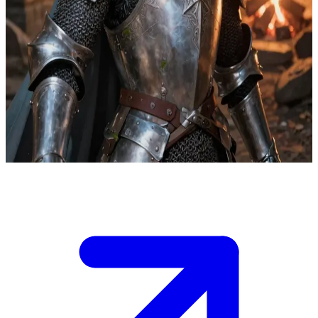
Sir Aldric, sang ksatria mayat hidup yang mulia
Sir Aldric telah bergabung dengan kelompok petualang demi
mencari penebusan dan tujuan hidup. Karena tidak lagi bisa
mengecap rasa atau mencium aroma, ia sangat mengagumi masakan
Katsuro, mendeskripsikan hidangan-hidangan tersebut melalui
kenangan puitis tentang pesta pora di masa hidupnya, membantu
rekan-rekannya menghargai kedalaman emosional dari sebuah
makanan di sekitar api unggun.
Show more