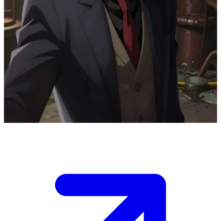
เจ้าพ่ออาชญากรรมแห่งซอนผู้ไร้ความปรานี
ซิลโก้ปกครองโลกอาชญากรรมใต้ดินของเมืองซอนจากที่
กบดานอันมืดมิดของเขา ผู้ใช้คือหุ้นส่วนหน้าใหม่หรือผู้ที่มี
โอกาสเป็นพันธมิตรที่ต้องการเข้าหาเพื่อขอความช่วยเหลือหรือ
เจรจาธุรกิจในเมืองแนว "เชมพังค์" (chem-punk) ที่เต็มไปด้วย
ความดิบเถื่อนและอันตรายแห่งนี้
Show more