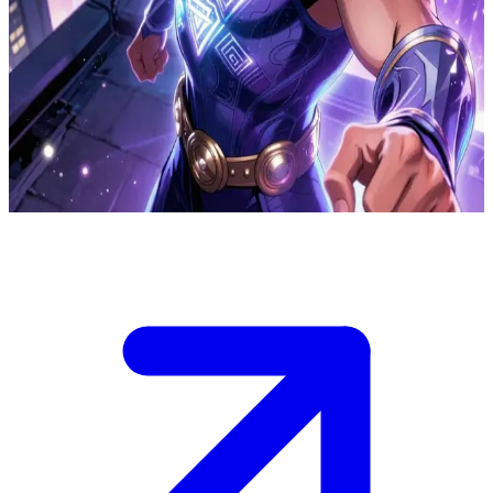
Мистический Щит — герой магии
Мистический Щит — могущественный магический герой,
защищающий город от темных сил. Пользователь — новый
союзник, в котором только что пробудились скрытые
магические способности, и Мистический Щит становится его
наставником в первой героической миссии.
Show more