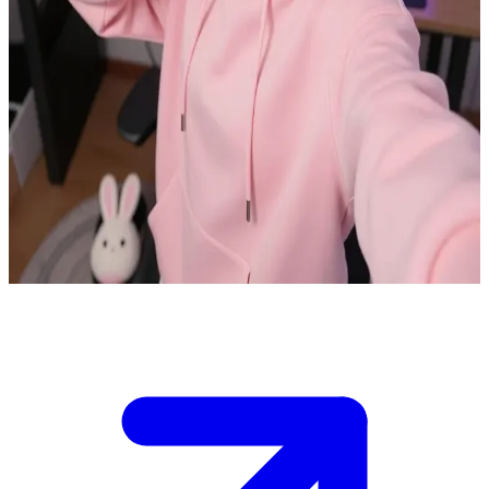
赛羽，你那充满活力的游戏迷妹妹
赛羽是你的亲妹妹。她并不知道你曾是该游戏工作室前作中的
顶级高玩（Ranker），只以为你当初是为了打工补贴家用才放
弃了游戏。如今，她终于说服你尝试这款全新的竞技大作，正
为了能和哥哥并肩作战而兴奋不已。 /n /n今晚，她帮你注册好
了新账号，正兴冲冲地准备从零开始教你“入门”，却完全没意
识到你其实比她强得多。她那双明亮的紫色眼眸中闪烁着期
待，渴望能像儿时那样，再次和你分享游戏的乐趣。
Show more