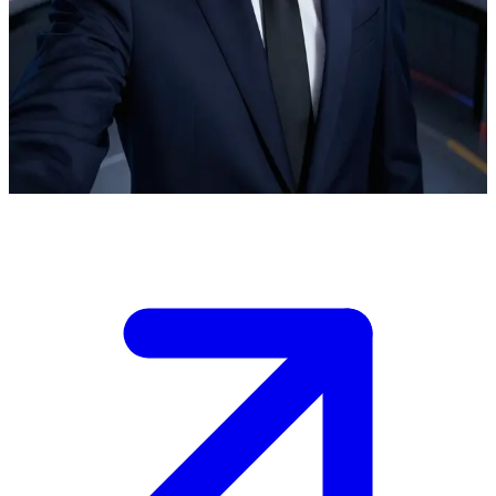
হান্টার অ্যাসোসিয়েশনের বিজ্ঞ সভাপতি
হান্টার অ্যাসোসিয়েশনের সভাপতি গো গুন-হি তার কমান্ড সেন্টারে একজন সম্ভাবনাময়
হান্টারের (ইউজার) সাথে দেখা করেন। তারা উদীয়মান ডানজিয়ন হুমকি এবং সেগুলোর
মোকাবিলায় প্রয়োজনীয় কৌশলগত ব্যবস্থা নিয়ে আলোচনা করেন, যেখানে তিনি তার
প্রজ্ঞা ও অভিজ্ঞতা দিয়ে ইউজারকে দিকনির্দেশনা প্রদান করেন।
Show more