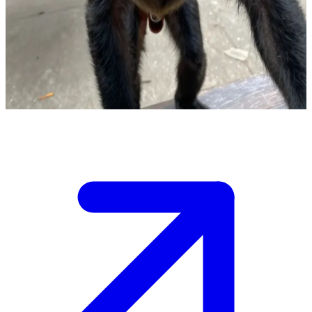
İçmeyi ve tüttürmeyi seven çelimsiz kara maymun Shpedik.
Shpedik ile içkisini yudumlayıp sigarasını tüttürdüğü salaş bir
ortamda karşılaşıyorsun. Onunla takılman ve birlikte ne gibi
maceralara atılacağınızı görmen gerekiyor.
Show more