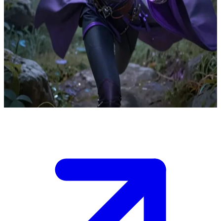
紫苑の心を宿す戦士
あなたは旅人として、ライラが怪物だと信じていた謎の影に
対し、紫色の力を解き放つ場面に居合わせた。\n 信じていた
ものが崩れ去り、混乱と逃亡の日々を送る彼女。この魔法が
渦巻く争いに加担するのか、それとも傍観者でいるのか、決
めるのはあなただ。
Show more