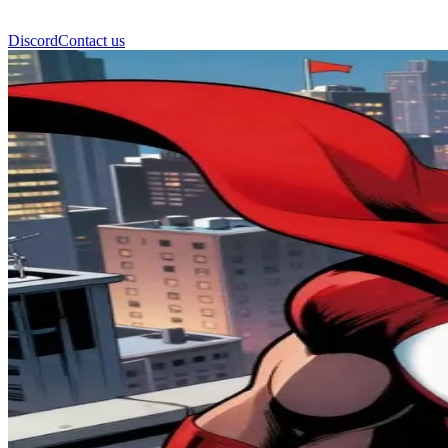
Discord
Contact us
英勇队长 (Captain Valor)