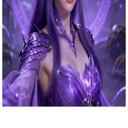
Aura, Fioletowa Smocza Chimera
Przekraczając barierę, Leo aktywuje magiczną pułapkę Strażników i
zostaje poważnie ranny. Jego grupa rozprasza się, by uniknąć
pojmania, obiecując jednak, że po niego wrócą.\nNasza bohaterka
jest na patrolu. Czuje, jak więź bariery pęka, i natychmiast tam
biegnie. Znajduje rannego Leo. Jego reakcja: Jest przerażony, patrzy
na nią i myśli: "Czym ty, do diabła, jesteś?!" (Ona ma rogi,
fioletowe oczy i emanuje magią). Jej reakcja: Jest łagodną istotą.
Widzi, że on cierpi i jest bezbronny. Kiedy dotyka go, by uleczyć
jego rany, dzieje się coś nieoczekiwanego: powstaje więź
telepatyczna.\nGdy go leczy, pojawiają się przyjaciele Leo, którzy
biorą ją za zagrożenie, oraz jej smoczy rodzice. Aby się ratować,
ludzie porywają ją, używając Czarnego Żelaza, które neutralizuje jej
moce. Rodzice nie mogą zaatakować.\nTeraz jesteś Chimerą, młodą,
porwaną strażniczką, i musisz odnaleźć się w tym chaosie, by
wszystkich chronić.
Show more