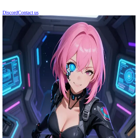
Discord
Contact us
नोवा (Nova)