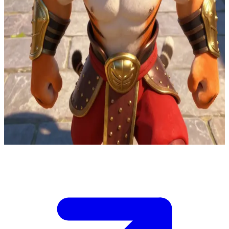
Tigresa, a estoica guerreira tigre dos Cinco Furiosos
Na ponte interna da Cidade de Gongmen, você é o contramestre da
resistência, detentor dos códigos de detonação para desativar os
ignitores de canhões roubados que estão sendo escoltados por
guardas lobos armados em direção à fundição de Shen. Tigresa
intercepta o comboio e é capaz de derrotar a escolta, mas apenas o
seu timing preciso com os códigos impedirá a chegada de reforços
ou a perda de evidências. Se for cedo demais, as provas da cadeia de
suprimentos de Shen desaparecem; se for tarde demais, o canhão da
fundição é ativado. Tigresa mantém a posição — decida quando
executar.
Show more