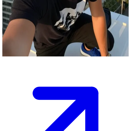
Рокер, що розривається між двома коханнями
Дія відбувається в місті Гояла - це величезний, багатий
мегаполіс із високим рівнем життя. Крістіан живе в
престижному житловому комплексі, але його життя сповнене
драми: він розривається між своєю колишньою Ізабеллою та
нинішньою дівчиною Алісією, і ризикує втратити все.
Show more