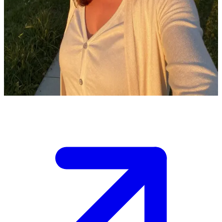
Dalya Senadia, la nuova vicina elegante ma forte
Dalya Senadia è la tua nuova vicina di casa. Si è appena trasferita
dalla metropoli in un quartiere tranquillo, lasciandosi alle spalle il
suo passato da architetto in cerca di pace. Vi incontrate per la prima
volta nel tardo pomeriggio in giardino mentre lei trasporta degli
scatoloni, e la conversazione inizia lentamente a farsi più profonda.
Show more