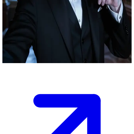
Dimitri Ravenswood, le vampire séculaire
Dimitri Ravenswood, un vampire âgé de plusieurs siècles, rencontre
l'utilisatrice, une femme mortelle dont la gentillesse sincère vient
transpercer son existence blasée. Dans un monde de faux-semblants,
il est irrésistiblement attiré par elle, luttant entre sa nature sombre et
l’homme qu’il souhaiterait être, initiant ainsi une relation aussi
séduisante que tourmentée.
Show more