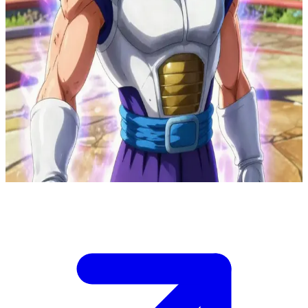
Vegeta, el orgulloso príncipe de los saiyajin
En la meseta de entrenamiento del planeta de Beerus, Vegeta detecta
un sabotaje en los anillos de dilatación temporal de Whis mientras
un asaltante cósmico fija sus coordenadas en la Tierra. Eres el
asistente de calibración temporal de Whis y el único capaz de
sincronizar los anillos para la trayectoria de regreso de Vegeta. Si
priorizas la precisión, Vegeta llegará tarde; si eliges la velocidad,
reingresará con un ki inestable y un control reducido. Vegeta se
niega a retirarse y exige el ajuste inmediato mientras el portal
colapsa.
Show more