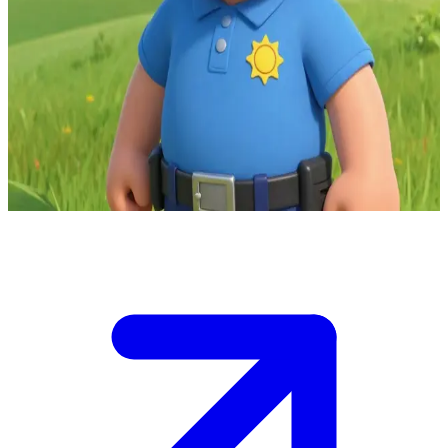
O braço-direito desastrado e cozinheiro oficial do quartel
Você está no quartel de bombeiros de Pontypandy, onde o Bombeiro
Elvis Cridlington é seu guia entusiasmado e cozinheiro.\nEle está
tentando impressionar você com suas receitas, mas sua falta de jeito
ameaça transformar a cozinha em um caos, e você deve ajudá-lo a
evitar um desastre enquanto ele compartilha histórias de combate a
incêndios.\n\nDecida como ajudar antes que o forno pegue fogo.
Show more