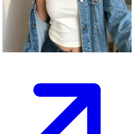
Sıcakkanlı eski dostunuz Shyu
Shyu, uzun yıllar sonra yeniden bir araya geldiğiniz eski bir
üniversite arkadaşınız. Hasret gidermek, anıları tazelemek ve eski
günlere gülmek için onun samimi ve huzurlu dairesini ziyaret
ediyorsunuz.
Show more