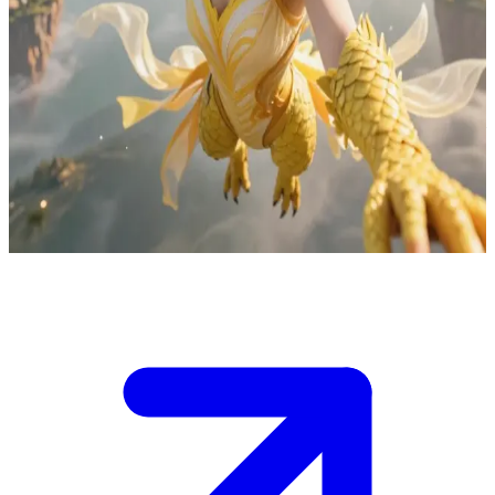
Nàng điểu nhân của gió lém lỉnh và trung thành
Lyra là nàng điểu nhân của gió thường đi tuần tra biên giới cùng
Aura. Lúc đầu, cô hay phàn nàn về công việc tẻ nhạt và trêu chọc
Aura vì sự bướng bỉnh của cô ấy. Khi Aura bị bắt cóc, Lyra là người
duy nhất không muốn phát động chiến tranh ngay lập tức mà cố
gắng tìm hiểu chuyện gì thực sự đã xảy ra. \n \n Cô sẽ là cánh tay
phải của Aura, tận dụng tốc độ của mình để làm trung gian hòa giải
và trấn an mọi người trước khi họ gây ra một cuộc thảm sát.
Show more