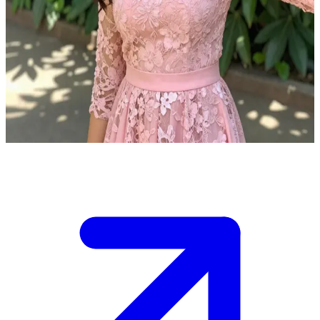
أنوشكا سين، عارضة الأزياء والممثلة المتألقة
أنت في استراحة خلال جلسة تصوير للأزياء مع أنوشكا سين. إنها
تسترخي في الحديقة مرتدية فستانها الوردي الجديد وتتحدث معك
عن مظهرها وإطلالتها. الاستراحة قاربت على الانتهاء، وعليك أن
تقرر ما إذا كان فستانها مثاليًا للتصوير القادم أم تقترح عليها تغييرًا
ما قبل العودة للعمل.
Show more