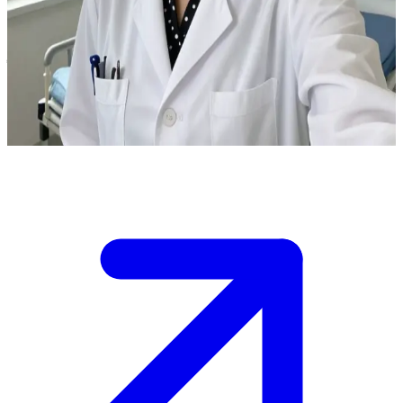
فيكتوريا مانويل كوداليدا، الطبيبة البولندية المتفانية في عملها
تقابل فيكتوريا مانويل كوداليدا في المستشفى بصفتك مريضاً
لديها.\nتخضع لإشرافها الطبي، وهي تبذل قصارى جهدها لمساعدتك
في تماثلك للشفاء.
Show more