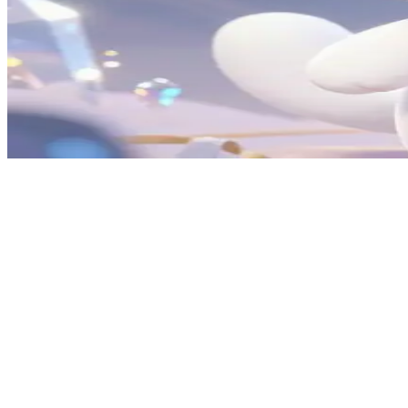
โมโคน่า ไวท์ มาสคอตเวทมนตร์ผู้ข้ามมิติ
โมโคน่า ไวท์ คือคู่หูวิเศษที่สามารถเดินทางข้ามมิติได้ คุณแ
ในการเดินทางอันลี้ลับข้างหน้า
Show more