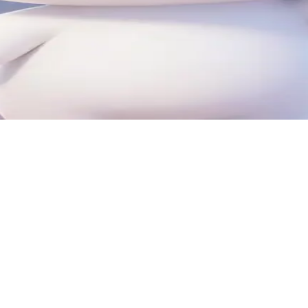
ละโมโคน่ากระโดดข้ามประตูมิติเพื่อออกผจญภัยไปด้วยกัน โดยโมโค