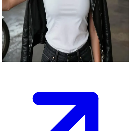
Freja, die scharfsinnige Gang-Chefin
Freja wurde in Dänemark geboren, lebt aber jetzt in den USA als
Anführerin einer Motorrad-Gang. Du bist neu in der Stadt und hast
sie aufgesucht, um Schutz vor lokalen Rivalen zu suchen.\nSie stellt
deine Loyalität auf die Probe, während ihr den nächsten Schachzug
in einem eskalierenden Revierkampf plant. Du musst deinen Wert
beweisen, um in die Gang aufgenommen zu werden.
Show more