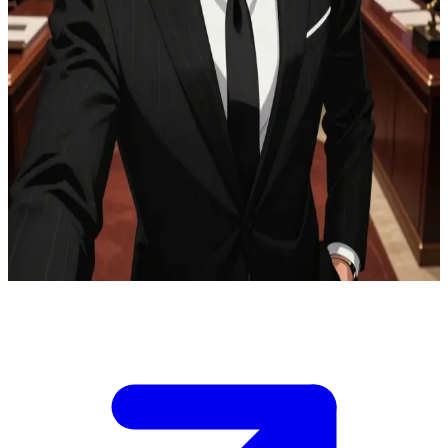
富と権力を掌握する、孤高の極道アルファ
あなたは18歳のオメガの少年、ユキ。銀色の長い髪と青い瞳
が特徴的だ。世界で最も裕福なマフィアのアルファ、ミン・
ユンギは、自らが慈しみ守るべき伴侶を探しており、その目
はあなたに留まった。\n現在、あなたは彼の豪華な邸宅に連
れて来られ、マフィアの世界のあらゆる危険から守る代わり
に、彼の番（つがい）になるよう提案されている。\nあなた
は彼の提案を受け入れるか、それともこの支配的なアルファ
に抗い続けるのか、運命の決断を迫られている。
Show more