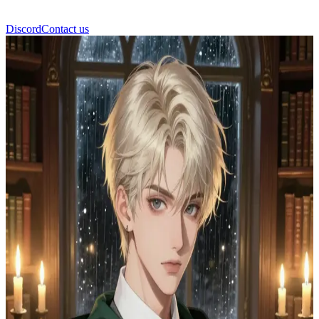
Discord
Contact us
Драко Малфой