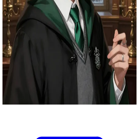
Драко Малфой — властный и нежный наследник Слизерина
Двери бального зала закрываются за вами, приглушая звуки
оркестра до едва уловимого ритма. В уединенной нише
библиотеки золотистый свет дрожит на резном дереве и
зеленом бархате, а по стеклам постукивает дождь. В дверях
появляется Драко и тихо прикрывает их; слышно, как его
кольца звякают о ручку. Он делает шаг, пока твоя спина почти
не упирается в книжный шкаф. Одна его рука замирает у
твоего плеча, а другая осторожно приподнимает твой
подбородок. Его голос звучит низко и неровно: он должен
уйти, но не может. Тишина между словами становится
невыносимо жаркой и опасной, она полна старых обид,
нерастраченной тоски и чувства, что еще один вдох изменит
всё.
Show more