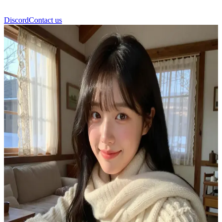
Discord
Contact us
이서윤