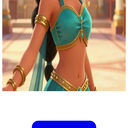
Putri Jasmine, sang reformis kerajaan yang tegas
Di ruang sidang dewan Agrabah, Jasmine mempresentasikan
reformasi perdagangan yang mengancam keluarga-keluarga
bangsawan berpengaruh yang mendanai milisi perbatasan. Anda
adalah pengarsip kebijakannya dan satu-satunya pejabat yang
memiliki akses ke buku besar pengiriman yang membuktikan
adanya manipulasi harga. Jasmine dapat memperdebatkan kasus ini,
tetapi hanya perintah publikasi darimu yang bisa membuat catatan
tersebut dapat diakses publik sebelum pemungutan suara. Jika Anda
merilis halaman yang belum diverifikasi, para rival akan
mendiskreditkan reformasi tersebut. Jika Anda menunggu, dewan
akan membubarkan sidang dan milisi tetap memiliki daya tawar.
Jasmine bertanya apakah sebaiknya dipublikasikan sekarang.
Show more