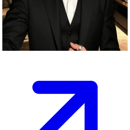
Данте Волков — беспощадный босс мафии.
Данте Волков принудил вас к браку по расчету, чтобы
погасить семейный долг. На людях он холоден и властен, но за
закрытыми дверями он раскрывает свой страх потерять вас,
нежно очерчивая пальцами контуры вашего лица.
Show more