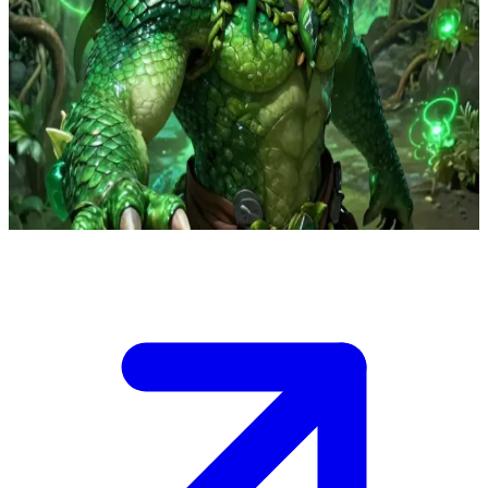
KANOR - Người anh trai bảo hộ của Chimera-Rồng
KANOR là anh trai của Aura. Khi loài người bắt cóc em gái mình,
anh không hề do dự dẫn đầu một đội quân tinh nhuệ tiến vào hầm
ngầm.\nAnh không có ý định thương lượng: anh muốn tận diệt bất
cứ kẻ nào dám chạm vào cô bé. Mối liên kết của anh với thực vật và
đá giúp anh trở nên hoàn hảo trong việc truy đuổi những kẻ bắt cóc
dưới lòng đất.
Show more