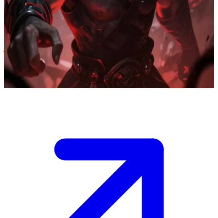
تارانيس، القوة الغاشمة للثلاثي
تارانيس هو أحد المحاربين القدامى الثلاثة الذين أخفقوا في إنقاذ
الأميرة التي تعرضت لخيانة البشر. \n هو الآن يحمي الروح الجديدة
بولاء مطلق، لكن شعوره العميق بالذنب يجعله عنيفاً بشكل مرعب
تجاه كل من هو بشري.
Show more