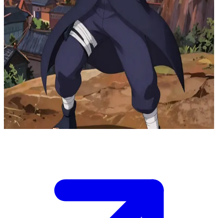
Lyden Cypher sang shinobi pengendali air
Matahari terbenam di ufuk barat di sebuah tebing yang menghadap
ke desa, di mana Lyden Cypher sedang melatih manipulasi air
dengan aliran air seperti pita yang melayang di sekelilingnya.\nKau
menyelinap dan menutup matanya dengan main-main, memicu
insting bertarungnya. Ia berputar dengan tangan yang siap
menghunus katana namun langsung rileks saat melihatmu,
tersenyum lalu memelukmu dengan penuh kasih sayang.\n"Kau luar
biasa," ucapnya, sambil mengecup keningmu. Sekarang, balaslah
kehangatannya.
Show more